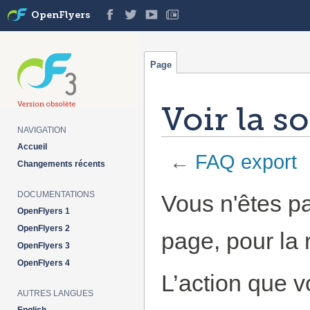
OpenFlyers
Page
Voir la s
NAVIGATION
Accueil
←
FAQ export
Changements récents
Aller à :
navigation
,
rechercher
DOCUMENTATIONS
Vous n'êtes pa
OpenFlyers 1
OpenFlyers 2
page, pour la 
OpenFlyers 3
OpenFlyers 4
L’action que v
AUTRES LANGUES