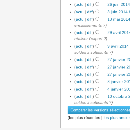
(
actu
|
diff
)
26 juin 201
(
actu
|
diff
)
3 juin 2014 
(
actu
|
diff
)
13 mai 2014
encaissements ?
)
(
actu
|
diff
)
29 avril 201
réaliser l'export ?
)
(
actu
|
diff
)
9 avril 2014
soldes insuffisants ?
)
(
actu
|
diff
)
27 janvier 
(
actu
|
diff
)
27 janvier 
(
actu
|
diff
)
27 janvier 
(
actu
|
diff
)
8 janvier 20
(
actu
|
diff
)
4 janvier 20
(
actu
|
diff
)
10 octobre 
soldes insuffisants ?
)
(les plus récentes |
les plus ancie