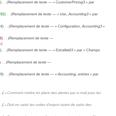
)
‎
. .
(Remplacement de texte — « CustomerPricing3 » par
192)
‎
. .
(Remplacement de texte — « Use_Accounting3 » par
24)
‎
. .
(Remplacement de texte — « Configuration_Accounting3 »
8)
‎
. .
(Remplacement de texte —
»)
)
‎
. .
(Remplacement de texte — « Extrafield3 » par « Champs
)
‎
. .
(Remplacement de texte —
+9)
‎
. .
(Remplacement de texte — « Accounting_entries » par
 .
(
→
Comment mettre en place des alertes par e-mail pour les
 .
(
→
Doit-on saisir les codes d'export avant de saisir des