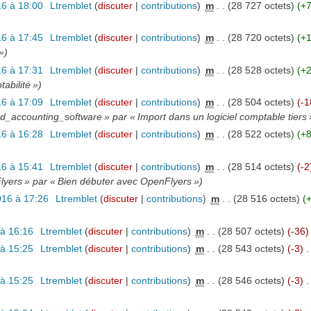
6 à 18:00
‎
Ltremblet
(
discuter
|
contributions
)
‎
m
. .
(28 727 octets)
(+7
6 à 17:45
‎
Ltremblet
(
discuter
|
contributions
)
‎
m
. .
(28 720 octets)
(+
»)
6 à 17:31
‎
Ltremblet
(
discuter
|
contributions
)
‎
m
. .
(28 528 octets)
(+
abilité »)
6 à 17:09
‎
Ltremblet
(
discuter
|
contributions
)
‎
m
. .
(28 504 octets)
(-1
d_accounting_software » par « Import dans un logiciel comptable tiers 
6 à 16:28
‎
Ltremblet
(
discuter
|
contributions
)
‎
m
. .
(28 522 octets)
(+8
6 à 15:41
‎
Ltremblet
(
discuter
|
contributions
)
‎
m
. .
(28 514 octets)
(-2
lyers » par « Bien débuter avec OpenFlyers »)
016 à 17:26
‎
Ltremblet
(
discuter
|
contributions
)
‎
m
. .
(28 516 octets)
(
 à 16:16
‎
Ltremblet
(
discuter
|
contributions
)
‎
m
. .
(28 507 octets)
(-36)
 à 15:25
‎
Ltremblet
(
discuter
|
contributions
)
‎
m
. .
(28 543 octets)
(-3)
‎
.
 à 15:25
‎
Ltremblet
(
discuter
|
contributions
)
‎
m
. .
(28 546 octets)
(-3)
‎
.