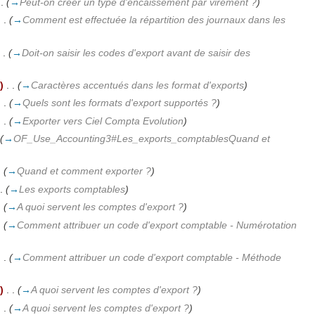
 .
(
→
Peut-on créer un type d'encaissement par virement ?
)
. .
(
→
Comment est effectuée la répartition des journaux dans les
 .
(
→
Doit-on saisir les codes d'export avant de saisir des
)
‎
. .
(
→
Caractères accentués dans les format d'exports
)
. .
(
→
Quels sont les formats d'export supportés ?
)
. .
(
→
Exporter vers Ciel Compta Evolution
)
(
→
OF_Use_Accounting3#Les_exports_comptablesQuand et
.
(
→
Quand et comment exporter ?
)
.
(
→
Les exports comptables
)
.
(
→
A quoi servent les comptes d'export ?
)
.
(
→
Comment attribuer un code d'export comptable - Numérotation
. .
(
→
Comment attribuer un code d'export comptable - Méthode
)
‎
. .
(
→
A quoi servent les comptes d'export ?
)
. .
(
→
A quoi servent les comptes d'export ?
)