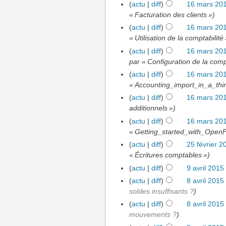
(
actu
|
diff
)
16 mars 201
« Facturation des clients »)
(
actu
|
diff
)
16 mars 201
« Utilisation de la comptabilité 
(
actu
|
diff
)
16 mars 201
par « Configuration de la compt
(
actu
|
diff
)
16 mars 201
« Accounting_import_in_a_thir
(
actu
|
diff
)
16 mars 201
additionnels »)
(
actu
|
diff
)
16 mars 201
« Getting_started_with_OpenF
(
actu
|
diff
)
25 février 2
« Écritures comptables »)
(
actu
|
diff
)
9 avril 2015
(
actu
|
diff
)
8 avril 2015
soldes insuffisants ?
)
(
actu
|
diff
)
8 avril 2015
mouvements ?
)