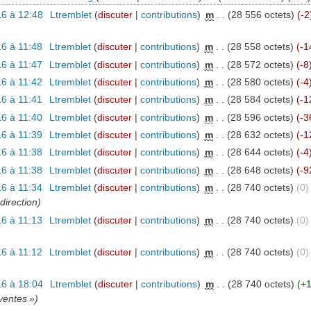
6 à 12:48
‎
Ltremblet
(
discuter
|
contributions
)
‎
m
. .
(28 556 octets)
(-2
6 à 11:48
‎
Ltremblet
(
discuter
|
contributions
)
‎
m
. .
(28 558 octets)
(-1
6 à 11:47
‎
Ltremblet
(
discuter
|
contributions
)
‎
m
. .
(28 572 octets)
(-8
6 à 11:42
‎
Ltremblet
(
discuter
|
contributions
)
‎
m
. .
(28 580 octets)
(-4
6 à 11:41
‎
Ltremblet
(
discuter
|
contributions
)
‎
m
. .
(28 584 octets)
(-1
6 à 11:40
‎
Ltremblet
(
discuter
|
contributions
)
‎
m
. .
(28 596 octets)
(-3
6 à 11:39
‎
Ltremblet
(
discuter
|
contributions
)
‎
m
. .
(28 632 octets)
(-1
6 à 11:38
‎
Ltremblet
(
discuter
|
contributions
)
‎
m
. .
(28 644 octets)
(-4
6 à 11:38
‎
Ltremblet
(
discuter
|
contributions
)
‎
m
. .
(28 648 octets)
(-9
6 à 11:34
‎
Ltremblet
(
discuter
|
contributions
)
‎
m
. .
(28 740 octets)
(0)
direction)
6 à 11:13
‎
Ltremblet
(
discuter
|
contributions
)
‎
m
. .
(28 740 octets)
(0)
6 à 11:12
‎
Ltremblet
(
discuter
|
contributions
)
‎
m
. .
(28 740 octets)
(0)
6 à 18:04
‎
Ltremblet
(
discuter
|
contributions
)
‎
m
. .
(28 740 octets)
(+
ventes »)