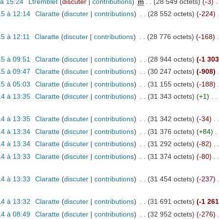
 à 15:24
‎
Ltremblet
(
discuter
|
contributions
)
‎
m
. .
(28 549 octets)
(-3)
‎
.
5 à 12:14
‎
Claratte
(
discuter
|
contributions
)
‎
. .
(28 552 octets)
(-224)
‎
5 à 12:11
‎
Claratte
(
discuter
|
contributions
)
‎
. .
(28 776 octets)
(-168)
‎
.
5 à 09:51
‎
Claratte
(
discuter
|
contributions
)
‎
. .
(28 944 octets)
(-1 303
5 à 09:47
‎
Claratte
(
discuter
|
contributions
)
‎
. .
(30 247 octets)
(-908)
‎
5 à 05:03
‎
Claratte
(
discuter
|
contributions
)
‎
. .
(31 155 octets)
(-188)
‎
014 à 13:35
‎
Claratte
(
discuter
|
contributions
)
‎
. .
(31 343 octets)
(+1)
‎
. .
014 à 13:35
‎
Claratte
(
discuter
|
contributions
)
‎
. .
(31 342 octets)
(-34)
‎
. 
014 à 13:34
‎
Claratte
(
discuter
|
contributions
)
‎
. .
(31 376 octets)
(+84)
‎
. 
014 à 13:34
‎
Claratte
(
discuter
|
contributions
)
‎
. .
(31 292 octets)
(-82)
‎
. 
014 à 13:33
‎
Claratte
(
discuter
|
contributions
)
‎
. .
(31 374 octets)
(-80)
‎
. 
014 à 13:33
‎
Claratte
(
discuter
|
contributions
)
‎
. .
(31 454 octets)
(-237)
‎
014 à 13:32
‎
Claratte
(
discuter
|
contributions
)
‎
. .
(31 691 octets)
(-1 261
014 à 08:49
‎
Claratte
(
discuter
|
contributions
)
‎
. .
(32 952 octets)
(-276)
‎