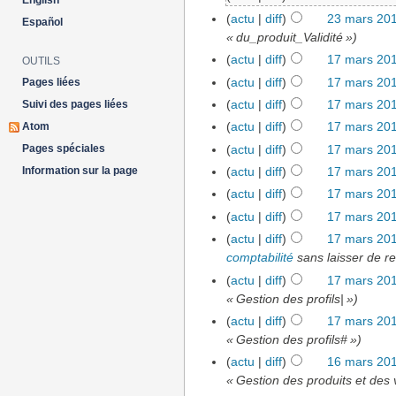
English
(
actu
|
diff
)
23 mars 201
Español
« du_produit_Validité »)
(
actu
|
diff
)
17 mars 201
OUTILS
(
actu
|
diff
)
17 mars 201
Pages liées
(
actu
|
diff
)
17 mars 201
Suivi des pages liées
(
actu
|
diff
)
17 mars 201
Atom
(
actu
|
diff
)
17 mars 201
Pages spéciales
Information sur la page
(
actu
|
diff
)
17 mars 201
(
actu
|
diff
)
17 mars 201
(
actu
|
diff
)
17 mars 201
(
actu
|
diff
)
17 mars 201
comptabilité
sans laisser de re
(
actu
|
diff
)
17 mars 201
« Gestion des profils| »)
(
actu
|
diff
)
17 mars 201
« Gestion des profils# »)
(
actu
|
diff
)
16 mars 201
« Gestion des produits et des 