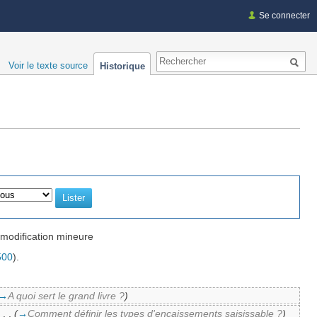
Se connecter
Voir le texte source
Historique
modification mineure
500
).
→
A quoi sert le grand livre ?
)
‎
. .
(
→
Comment définir les types d'encaissements saisissable ?
)