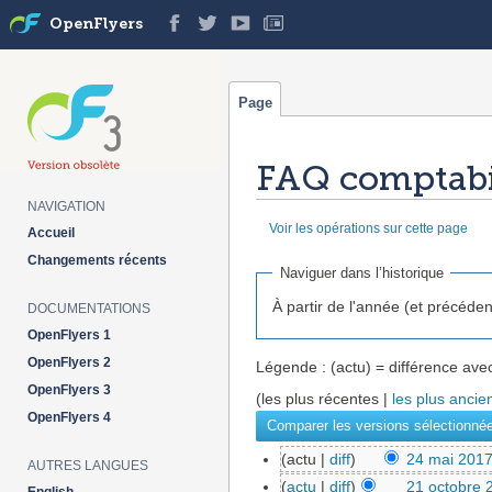
OpenFlyers
Page
FAQ comptabil
NAVIGATION
Voir les opérations sur cette page
Accueil
Aller à :
navigation
,
rechercher
Changements récents
Naviguer dans l’historique
À partir de l'année (et précéden
DOCUMENTATIONS
OpenFlyers 1
OpenFlyers 2
Légende : (actu) = différence avec
OpenFlyers 3
(les plus récentes |
les plus ancie
OpenFlyers 4
(actu |
diff
)
24 mai 2017
AUTRES LANGUES
(
actu
|
diff
)
21 octobre 