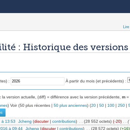
Lire
ité : Historique des versions
tes) :
À partir du mois (et précédents) :
 la version actuelle, (diff) = différence avec la version précédente,
m
= 
nnes
) Voir (50 plus récentes |
50 plus anciennes
) (
20
|
50
|
100
|
250
|
 à 13:53
‎
Jcheng
(
discuter
|
contributions
)
‎
. .
(28 552 octets)
(-20)
‎
. .
(
2016 à 09:44
‎
Jcheng
(
discuter
|
contributions
)
‎
. .
(28 572 octets)
(+16)