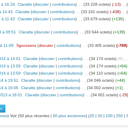
4 à 16:24
‎
Claratte
(
discuter
|
contributions
)
‎
. .
(33 228 octets)
(-13)
‎
. .
(
à 14:43
‎
Claratte
(
discuter
|
contributions
)
‎
. .
(33 241 octets)
(-438)
‎
. .
(
 à 11:42
‎
Claratte
(
discuter
|
contributions
)
‎
. .
(33 679 octets)
(+135)
‎
. 
4 à 09:51
‎
Claratte
(
discuter
|
contributions
)
‎
. .
(33 544 octets)
(+139)
‎
.
 à 11:09
‎
Sgoossens
(
discuter
|
contributions
)
‎
. .
(33 405 octets)
(-769)
2014 à 14:01
‎
Claratte
(
discuter
|
contributions
)
‎
. .
(34 174 octets)
(0)
‎
. .
2014 à 13:59
‎
Claratte
(
discuter
|
contributions
)
‎
. .
(34 174 octets)
(+64)
2014 à 13:59
‎
Claratte
(
discuter
|
contributions
)
‎
. .
(34 110 octets)
(+64)
14 à 19:51
‎
Claratte
(
discuter
|
contributions
)
‎
. .
(34 046 octets)
(+44)
‎
.
14 à 16:06
‎
Claratte
(
discuter
|
contributions
)
‎
. .
(34 002 octets)
(+1)
‎
. .
2013 à 18:01
‎
Claratte
(
discuter
|
contributions
)
‎
. .
(34 001 octets)
(-29
nnes
) Voir (50 plus récentes |
50 plus anciennes
) (
20
|
50
|
100
|
250
|