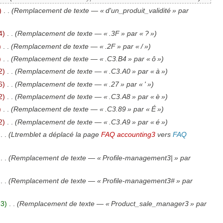
)
‎
. .
(Remplacement de texte — « d'un_produit_validité » par
4)
‎
. .
(Remplacement de texte — « .3F » par « ? »)
)
‎
. .
(Remplacement de texte — « .2F » par « / »)
)
‎
. .
(Remplacement de texte — « .C3.B4 » par « ô »)
2)
‎
. .
(Remplacement de texte — « .C3.A0 » par « à »)
6)
‎
. .
(Remplacement de texte — « .27 » par « ' »)
2)
‎
. .
(Remplacement de texte — « .C3.A8 » par « è »)
)
‎
. .
(Remplacement de texte — « .C3.89 » par « É »)
2)
‎
. .
(Remplacement de texte — « .C3.A9 » par « é »)
‎
. .
(Ltremblet a déplacé la page
FAQ accounting3
vers
FAQ
‎
. .
(Remplacement de texte — « Profile-management3| » par
‎
. .
(Remplacement de texte — « Profile-management3# » par
13)
‎
. .
(Remplacement de texte — « Product_sale_manager3 » par