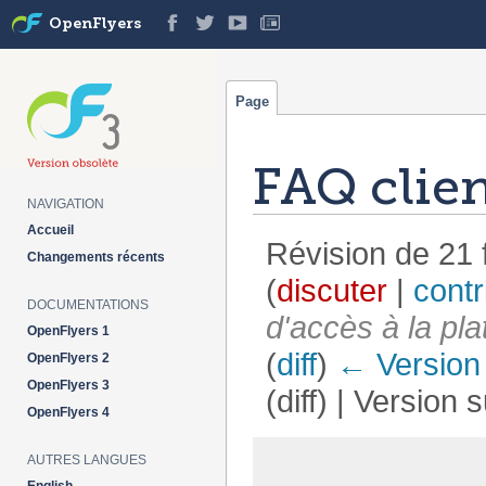
OpenFlyers
Page
FAQ clie
NAVIGATION
Accueil
Révision de 21 
Changements récents
(
discuter
|
contr
DOCUMENTATIONS
d'accès à la p
OpenFlyers 1
(
diff
)
← Version
OpenFlyers 2
OpenFlyers 3
(diff) | Version 
OpenFlyers 4
Aller à :
navigation
,
rechercher
AUTRES LANGUES