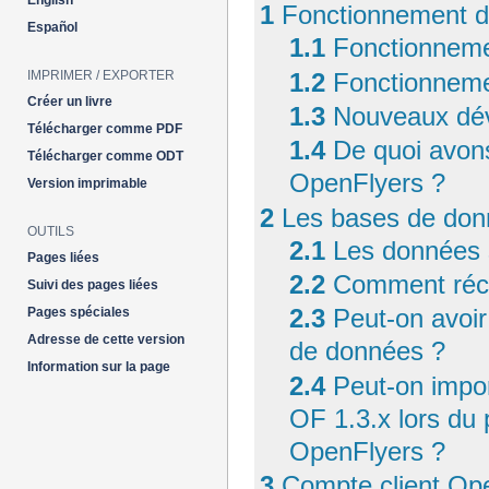
English
1
Fonctionnement d
Español
1.1
Fonctionnem
IMPRIMER / EXPORTER
1.2
Fonctionnemen
Créer un livre
1.3
Nouveaux dé
Télécharger comme PDF
1.4
De quoi avons
Télécharger comme ODT
OpenFlyers ?
Version imprimable
2
Les bases de do
OUTILS
2.1
Les données s
Pages liées
2.2
Comment récu
Suivi des pages liées
Pages spéciales
2.3
Peut-on avoi
Adresse de cette version
de données ?
Information sur la page
2.4
Peut-on impo
OF 1.3.x lors du 
OpenFlyers ?
3
Compte client Op