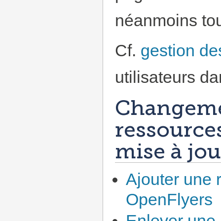
néanmoins tou
Cf.
gestion des
utilisateurs d
Changeme
ressource
mise à jo
Ajouter une
OpenFlyers
Enlever une