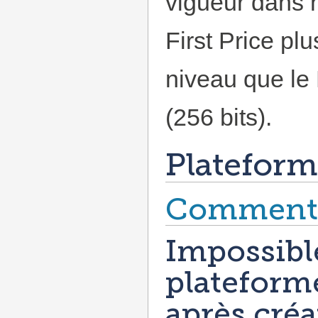
vigueur dans 
First Price p
niveau que le
(256 bits).
Platefor
Comment c
Impossible
plateforme
après créa