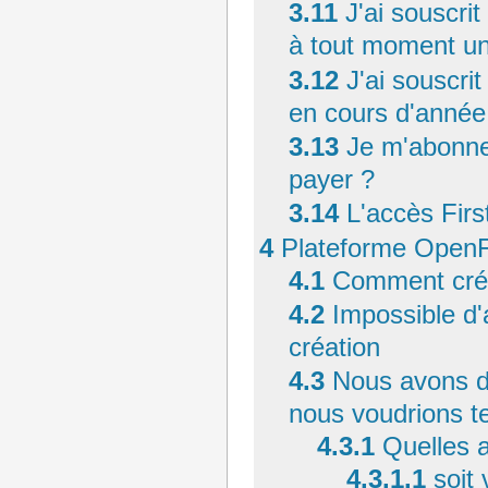
3.11
J'ai souscri
à tout moment un
3.12
J'ai souscri
en cours d'année
3.13
Je m'abonne
payer ?
3.14
L'accès Firs
4
Plateforme OpenF
4.1
Comment crée
4.2
Impossible d'
création
4.3
Nous avons d
nous voudrions te
4.3.1
Quelles a
4.3.1.1
soit