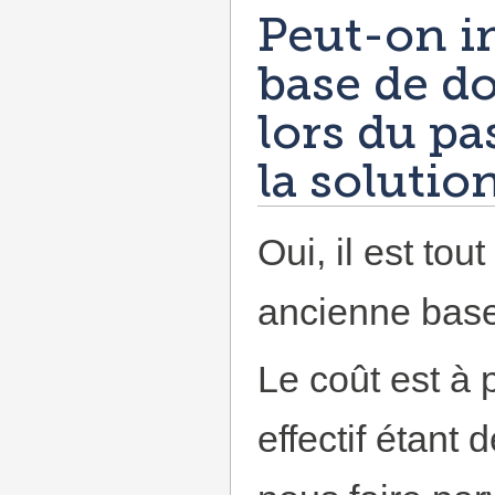
Peut-on i
base de d
lors du p
la soluti
Oui, il est tou
ancienne base
Le coût est à 
effectif étant d