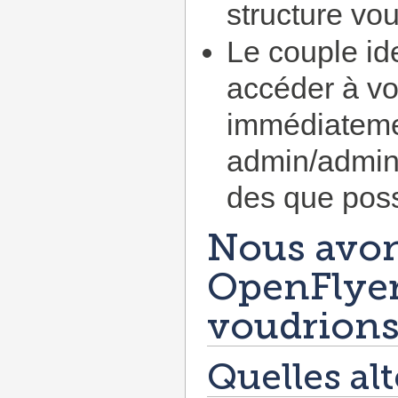
structure vo
Le couple id
accéder à vo
immédiatemen
admin/admin.
des que poss
Nous avon
OpenFlyer
voudrions 
Quelles alt