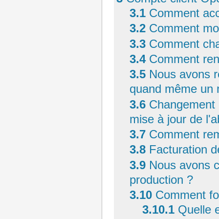
3.1
Comment accé
3.2
Comment modif
3.3
Comment chan
3.4
Comment reno
3.5
Nous avons r
quand même un me
3.6
Changement d
mise à jour de l
3.7
Comment remp
3.8
Facturation de
3.9
Nous avons c
production ?
3.10
Comment fon
3.10.1
Quelle 