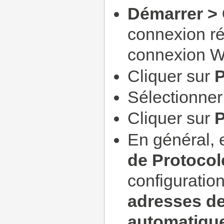
Démarrer >
connexion ré
connexion W
Cliquer sur
P
Sélectionne
Cliquer sur
P
En général, 
de Protocole
configuration
adresses d
automatiqu