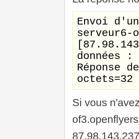
Envoi d'un
serveur6-o
[87.98.143
données :

Réponse de
Si vous n'ave
of3.openflyer
87.98.143.237