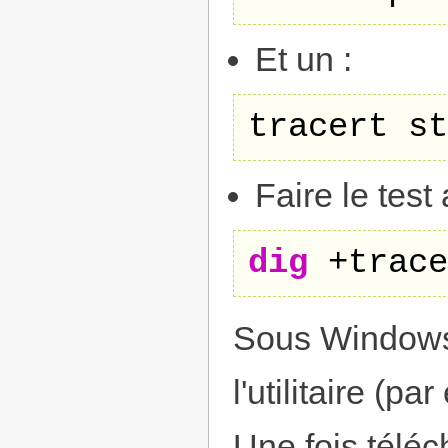
Et un :
tracert st
Faire le tes
dig
 +trace
Sous Windows,
l'utilitaire (
Une fois téléc