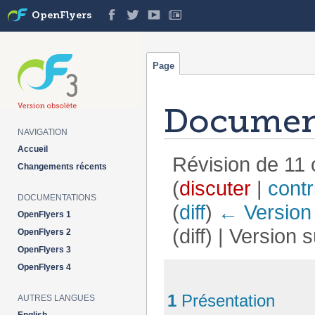
OpenFlyers
Page
Document
NAVIGATION
Accueil
Révision de 11 
Changements récents
(
discuter
|
contr
DOCUMENTATIONS
(
diff
)
← Version
OpenFlyers 1
(diff) | Version 
OpenFlyers 2
OpenFlyers 3
Aller à :
navigation
,
rechercher
OpenFlyers 4
1
Présentation
AUTRES LANGUES