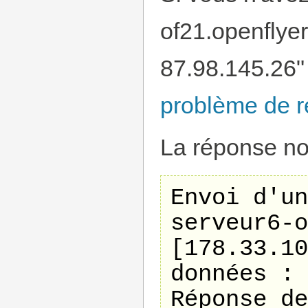
of21.openflye
87.98.145.26"
problème de r
La réponse no
Envoi d'un
serveur6-o
[178.33.10
données :

Réponse de