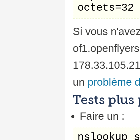
Si vous n'ave
of1.openflyer
178.33.105.21
un
problème d
Tests plus
Faire un :
nslookup s