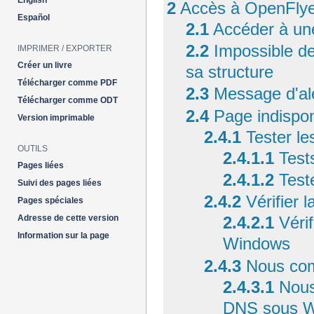
English
2
Accès à OpenFly
Español
2.1
Accéder à un
2.2
Impossible de
IMPRIMER / EXPORTER
Créer un livre
sa structure
Télécharger comme PDF
2.3
Message d'al
Télécharger comme ODT
2.4
Page indispon
Version imprimable
2.4.1
Tester l
OUTILS
2.4.1.1
Test
Pages liées
2.4.1.2
Test
Suivi des pages liées
2.4.2
Vérifier 
Pages spéciales
Adresse de cette version
2.4.2.1
Véri
Information sur la page
Windows
2.4.3
Nous com
2.4.3.1
Nous
DNS sous 