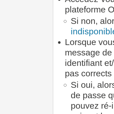
plateforme 
Si non, alo
indisponibl
Lorsque vous
message de r
identifiant e
pas corrects
Si oui, alo
de passe q
pouvez ré-i