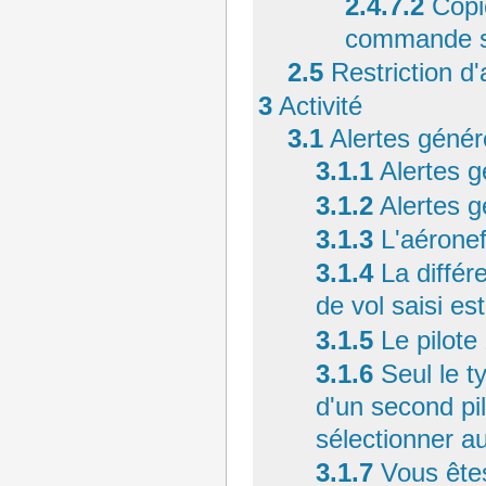
2.4.7.2
Copi
commande 
2.5
Restriction d
3
Activité
3.1
Alertes généré
3.1.1
Alertes g
3.1.2
Alertes g
3.1.3
L'aéronef
3.1.4
La différ
de vol saisi es
3.1.5
Le pilote 
3.1.6
Seul le t
d'un second pi
sélectionner a
3.1.7
Vous êtes