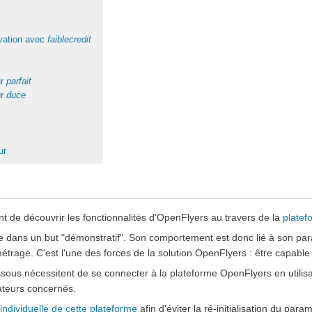
rvation avec
faiblecredit
ur
parfait
ur
duce
ur
t de découvrir les fonctionnalités d'OpenFlyers au travers de la
platef
ée dans un but "démonstratif". Son comportement est donc lié à son 
étrage. C'est l'une des forces de la solution OpenFlyers : être capable d
ous nécessitent de se connecter à la plateforme OpenFlyers en utilisa
sateurs concernés.
individuelle de cette plateforme
afin d'éviter la ré-initialisation du par