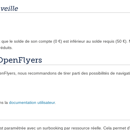
veille
t que le solde de son compte (0 €) est inférieur au solde requis (50 €).
réduits.
OpenFlyers
enFlyers, nous recommandons de tirer parti des possibilités de navigat
ns la
documentation utilisateur
.
t paramétrée avec un surbooking par ressource réelle. Cela permet d'e