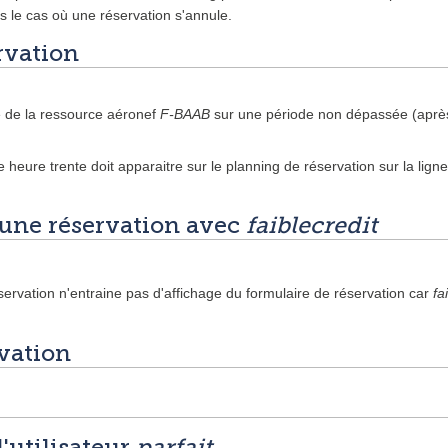
le cas où une réservation s'annule.
rvation
e de la ressource aéronef
F-BAAB
sur une période non dépassée (après l
heure trente doit apparaitre sur le planning de réservation sur la lign
 une réservation avec
faiblecredit
servation n'entraine pas d'affichage du formulaire de réservation car
fa
vation
l'utilisateur
parfait