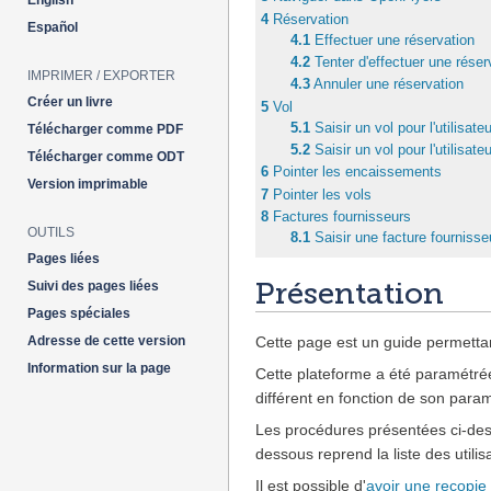
English
4
Réservation
Español
4.1
Effectuer une réservation
4.2
Tenter d'effectuer une rése
IMPRIMER / EXPORTER
4.3
Annuler une réservation
Créer un livre
5
Vol
5.1
Saisir un vol pour l'utilisate
Télécharger comme PDF
5.2
Saisir un vol pour l'utilisate
Télécharger comme ODT
6
Pointer les encaissements
Version imprimable
7
Pointer les vols
8
Factures fournisseurs
OUTILS
8.1
Saisir une facture fournisse
Pages liées
Présentation
Suivi des pages liées
Pages spéciales
Adresse de cette version
Cette page est un guide permettan
Information sur la page
Cette plateforme a été paramétr
différent en fonction de son param
Les procédures présentées ci-dess
dessous reprend la liste des utili
Il est possible d'
avoir une recopie 