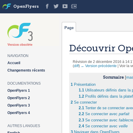
OpenFlyers
Page
Découvrir Op
NAVIGATION
Révision de 2 décembre 2016 à 14:1
Accueil
(
diff
)
← Version précédente
| Voir la v
Aller à :
navigation
,
rechercher
Changements récents
Sommaire
[
mas
DOCUMENTATIONS
1
Présentation
1.1
Utilisateurs définis dans la
OpenFlyers 1
1.2
Profils définis dans la plat
OpenFlyers 2
2
Se connecter
OpenFlyers 3
2.1
Tenter de se connecter ave
OpenFlyers 4
2.2
Se connecter avec
parfait
2.3
Se connecter avec
faiblecre
AUTRES LANGUES
2.4
Se connecter avec
veille
3
Naviguer dans OpenFlyers