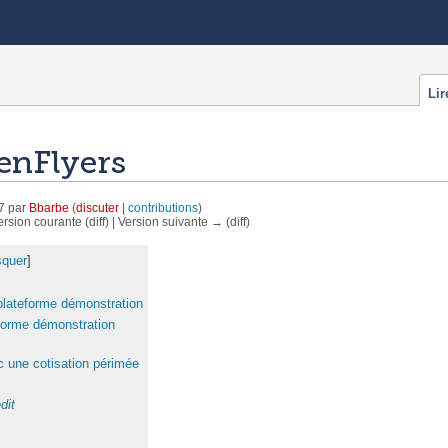
Lir
enFlyers
7 par
Bbarbe
(
discuter
|
contributions
)
ersion courante (diff) | Version suivante → (diff)
quer
]
 plateforme démonstration
eforme démonstration
c une cotisation périmée
dit