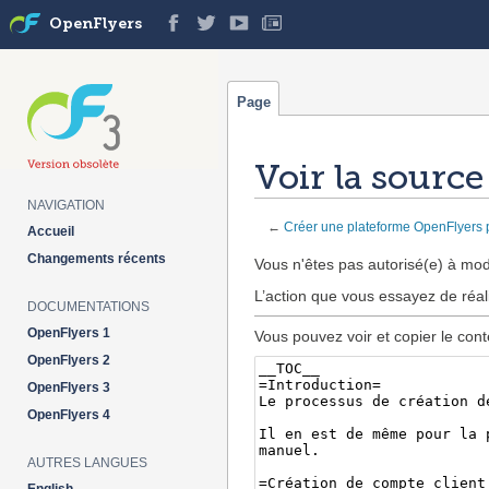
OpenFlyers
Page
Voir la sourc
NAVIGATION
←
Créer une plateforme OpenFlyers p
Accueil
Aller à :
navigation
,
rechercher
Changements récents
Vous n'êtes pas autorisé(e) à modi
L’action que vous essayez de réal
DOCUMENTATIONS
OpenFlyers 1
Vous pouvez voir et copier le cont
OpenFlyers 2
OpenFlyers 3
OpenFlyers 4
AUTRES LANGUES