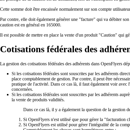
Cette somme doit être encaissée normalement sur son compte utilisateur
Par contre, elle doit également générer une "facture" qui va débiter son
caution est en général en 165000.
Il est possible de mettre en place la vente d'un produit "Caution" qui gé
Cotisations fédérales des adhére
La gestion des cotisations fédérales des adhérents dans OpenFlyers dép
Si les cotisations fédérales sont souscrites par les adhérents dire
place comptablement de gestion. Par contre, il peut être nécessai
pratique de l'activité. Dans ce cas là, il faut également voir av
concernées.
Si les cotisations fédérales sont souscrites par les adhérents aupr
la
vente de produits validités
.
Dans ce cas là, il y a également la question de la gestion d
Si OpenFlyers n'est utilisé que pour gérer la "facturation clie
Si OpenFlyers est utilisé pour gérer l'intégralité de la compt
Comptablement les choses sont hermétiques entre :