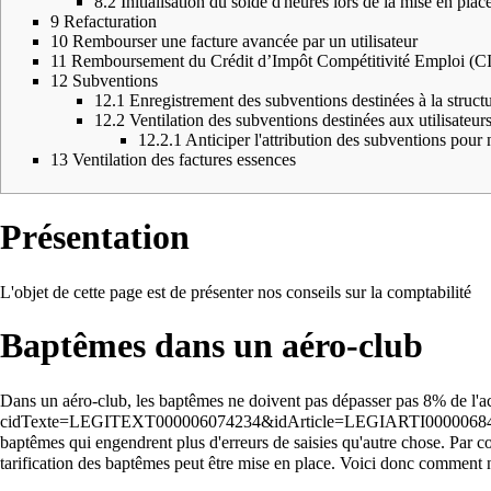
8.2
Initialisation du solde d'heures lors de la mise en pla
9
Refacturation
10
Rembourser une facture avancée par un utilisateur
11
Remboursement du Crédit d’Impôt Compétitivité Emploi (C
12
Subventions
12.1
Enregistrement des subventions destinées à la struct
12.2
Ventilation des subventions destinées aux utilisateur
12.2.1
Anticiper l'attribution des subventions pour n
13
Ventilation des factures essences
Présentation
L'objet de cette page est de présenter nos conseils sur la
comptabilité
Baptêmes dans un aéro-club
Dans un aéro-club, les baptêmes ne doivent pas dépasser pas 8% de l'act
baptêmes qui engendrent plus d'erreurs de saisies qu'autre chose. Par co
tarification des baptêmes peut être mise en place. Voici donc comment