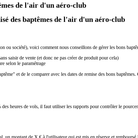
mes de l'air d'un aéro-club
sé des baptêmes de l'air d'un aéro-club
tion ou société), voici comment nous conseillons de gérer les bons baptê
s saisir de vente (et donc ne pas créer de produit pour cela)
ture selon le paramétrage
t baptême" et de le comparer avec les dates de remise des bons baptêmes. C
 des heures de vols, il faut utiliser les rapports pour contrôler le pourc
l, un montant de X € à l'utilisateur qui est mis en réserve et remboursé lo