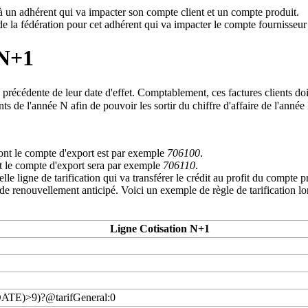
n à un adhérent qui va impacter son
compte client
et un
compte produit
.
 de la fédération pour cet adhérent qui va impacter le
compte fournisseur
 N+1
récédente de leur date d'effet. Comptablement, ces factures clients doive
s de l'année N afin de pouvoir les sortir du chiffre d'affaire de l'année
nt le compte d'export est par exemple
706100
.
 le compte d'export sera par exemple
706110
.
velle ligne de tarification qui va transférer le crédit au profit du compt
de renouvellement anticipé. Voici un exemple de règle de tarification lor
Ligne Cotisation N+1
TE)>9)?@tarifGeneral:0