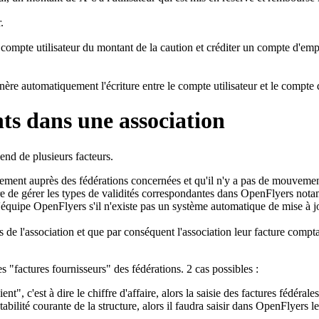
.
 compte utilisateur du montant de la caution et créditer un
compte d'empr
nère automatiquement l'écriture entre le compte utilisateur et le compte 
nts dans une association
end de plusieurs facteurs.
ctement auprès des fédérations concernées et qu'il n'y a pas de mouvement 
re de
gérer les types de validités
correspondantes dans OpenFlyers notamme
ec l'équipe OpenFlyers s'il n'existe pas un système automatique de mise à
ès de l'association et que par conséquent l'association leur facture comp
es "factures fournisseurs" des fédérations. 2 cas possibles :
nt", c'est à dire le chiffre d'affaire, alors la saisie des factures fédéral
abilité courante de la structure, alors il faudra
saisir dans OpenFlyers le