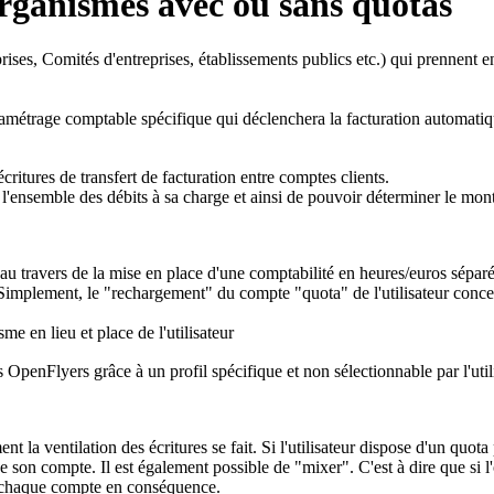
rganismes avec ou sans quotas
ises, Comités d'entreprises, établissements publics etc.) qui prennent en 
ramétrage comptable spécifique qui déclenchera la facturation automatiq
itures de transfert de facturation entre comptes clients.
l'ensemble des débits à sa charge et ainsi de pouvoir déterminer le monta
s au travers de la mise en place d'une comptabilité en heures/euros sépa
 Simplement, le "rechargement" du compte "quota" de l'utilisateur concer
e en lieu et place de l'utilisateur
s OpenFlyers grâce à un profil spécifique et
non sélectionnable par l'util
 la ventilation des écritures se fait. Si l'utilisateur dispose d'un quota 
e son compte. Il est également possible de "mixer". C'est à dire que si 
a chaque compte en conséquence.