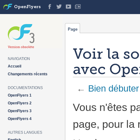
OpenFlyers
Page
Voir la s
NAVIGATION
avec Ope
Accueil
Changements récents
←
Bien débute
DOCUMENTATIONS
OpenFlyers 1
Aller à :
navigation
,
rechercher
OpenFlyers 2
Vous n'êtes pa
OpenFlyers 3
OpenFlyers 4
page, pour la 
AUTRES LANGUES