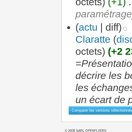
octets)
(+1)
‎
.
paramétrag
(
actu
| diff)
Claratte
(
dis
octets)
(+2 2
=Présentatio
décrire les 
les échange
un écart de 
© 2008 SARL OPENFLYERS