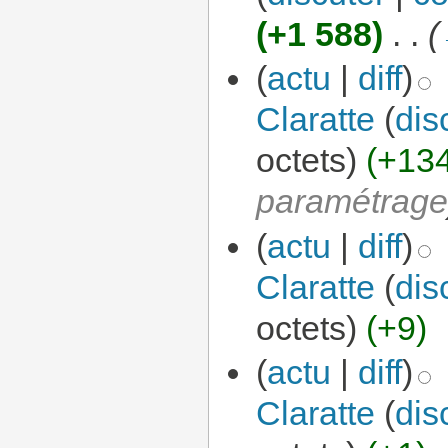
(+1 588)
‎
. .
(
(
actu
|
diff
)
Claratte
(
dis
octets)
(+13
paramétrag
(
actu
|
diff
)
Claratte
(
dis
octets)
(+9)
(
actu
|
diff
)
Claratte
(
dis