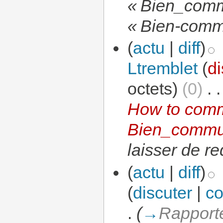
« Bien_comm
« Bien-comm
(
actu
|
diff
)
Ltremblet
(
di
octets)
(0)
‎
. .
How to comm
Bien_commu
laisser de re
(
actu
|
diff
)
(
discuter
|
co
.
(
→
Rapporte