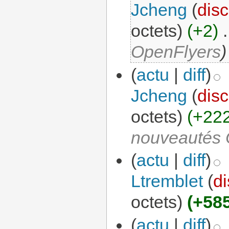
Jcheng
(
disc
octets)
(+2)
‎
.
OpenFlyers
)
(
actu
|
diff
)
Jcheng
(
disc
octets)
(+22
nouveautés 
(
actu
|
diff
)
Ltremblet
(
di
octets)
(+58
(
actu
|
diff
)