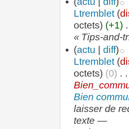
(
actu
|
diff
)
Ltremblet
(
di
octets)
(+1)
‎
.
« Tips-and-tr
(
actu
|
diff
)
Ltremblet
(
di
octets)
(0)
‎
. .
Bien_commu
Bien commun
laisser de r
texte —