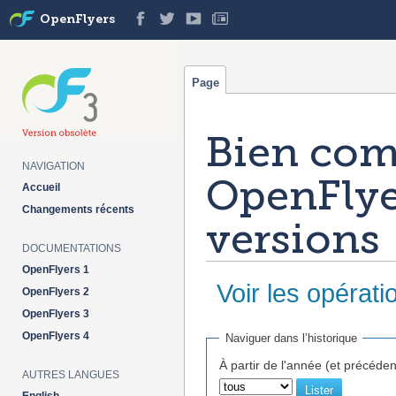
OpenFlyers
Page
Bien co
NAVIGATION
OpenFlyer
Accueil
Changements récents
versions
DOCUMENTATIONS
OpenFlyers 1
Voir les opérati
OpenFlyers 2
OpenFlyers 3
Aller à :
navigation
,
rechercher
OpenFlyers 4
Naviguer dans l’historique
À partir de l'année (et précéden
AUTRES LANGUES