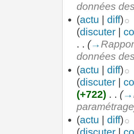
données de
(
actu
|
diff
)
(
discuter
|
co
. .
(
→
Rapport
données de
(
actu
|
diff
)
(
discuter
|
co
(+722)
‎
. .
(
→
paramétrag
(
actu
|
diff
)
(
discuter
|
co