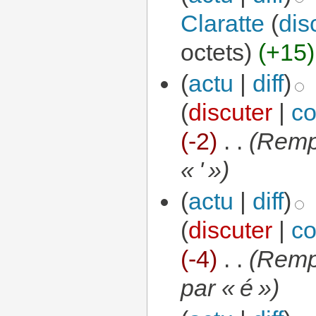
Claratte
(
dis
octets)
(+15)
(
actu
|
diff
)
(
discuter
|
co
(-2)
‎
. .
(Remp
« ' »)
(
actu
|
diff
)
(
discuter
|
co
(-4)
‎
. .
(Remp
par « é »)