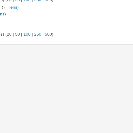
‎
(
← liens
)
ens
)
s) (
20
|
50
|
100
|
250
|
500
).