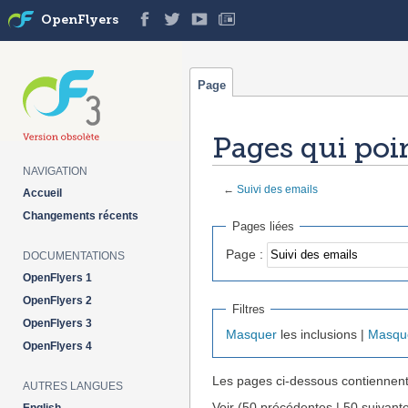
OpenFlyers
Page
Pages qui poin
NAVIGATION
←
Suivi des emails
Accueil
Aller à :
navigation
,
rechercher
Changements récents
Pages liées
Page :
DOCUMENTATIONS
OpenFlyers 1
OpenFlyers 2
Filtres
OpenFlyers 3
Masquer
les inclusions |
Masqu
OpenFlyers 4
Les pages ci-dessous contiennent
AUTRES LANGUES
Voir (50 précédentes | 50 suivante