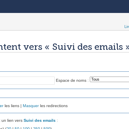
Lir
tent vers « Suivi des emails 
Espace de noms :
er
les liens |
Masquer
les redirections
 un lien vers
Suivi des emails
:
s) (
20
|
50
|
100
|
250
|
500
).