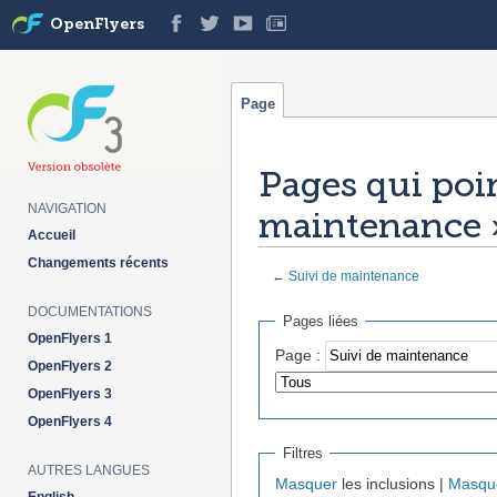
OpenFlyers
Page
Pages qui poin
NAVIGATION
maintenance 
Accueil
Changements récents
←
Suivi de maintenance
Aller à :
navigation
,
rechercher
DOCUMENTATIONS
Pages liées
OpenFlyers 1
Page :
OpenFlyers 2
OpenFlyers 3
OpenFlyers 4
Filtres
AUTRES LANGUES
Masquer
les inclusions |
Masqu