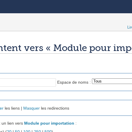
Lir
ntent vers « Module pour imp
Espace de noms :
er
les liens |
Masquer
les redirections
 un lien vers
Module pour importation
:
s) (
20
|
50
|
100
|
250
|
500
).