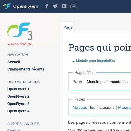
OpenFlyers
Page
Pages qui poi
NAVIGATION
←
Module pour importation
Accueil
Aller à :
navigation
,
rechercher
Changements récents
Pages liées
Page :
DOCUMENTATIONS
OpenFlyers 1
OpenFlyers 2
Filtres
OpenFlyers 3
Masquer
les inclusions |
Masqu
OpenFlyers 4
Les pages ci-dessous contiennent
AUTRES LANGUES
Voir (50 précédentes | 50 suivante