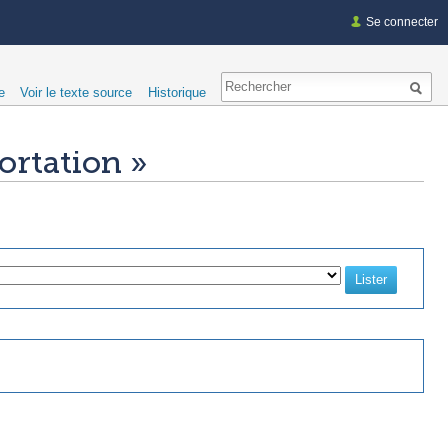
Se connecter
e
Voir le texte source
Historique
ortation »