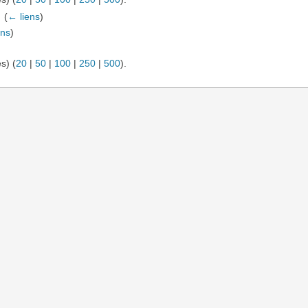
‎
(
← liens
)
ens
)
s) (
20
|
50
|
100
|
250
|
500
).