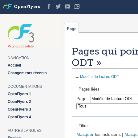
OpenFlyers
Page
Pages qui poi
NAVIGATION
ODT »
Accueil
Changements récents
←
Modèle de facture ODT
Aller à :
navigation
,
rechercher
DOCUMENTATIONS
Pages liées
OpenFlyers 1
Page :
OpenFlyers 2
OpenFlyers 3
OpenFlyers 4
Filtres
AUTRES LANGUES
Masquer
les inclusions |
Masqu