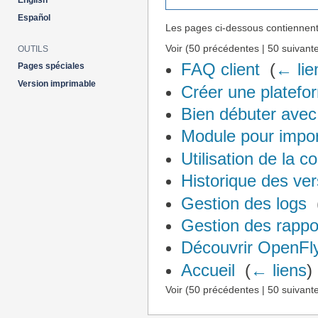
English
Español
Les pages ci-dessous contiennent
Voir (50 précédentes | 50 suivante
OUTILS
FAQ client
‎
(
← lie
Pages spéciales
Version imprimable
Créer une platefo
Bien débuter ave
Module pour impor
Utilisation de la c
Historique des ver
Gestion des logs
‎
Gestion des rappo
Découvrir OpenFl
Accueil
‎
(
← liens
)
Voir (50 précédentes | 50 suivante