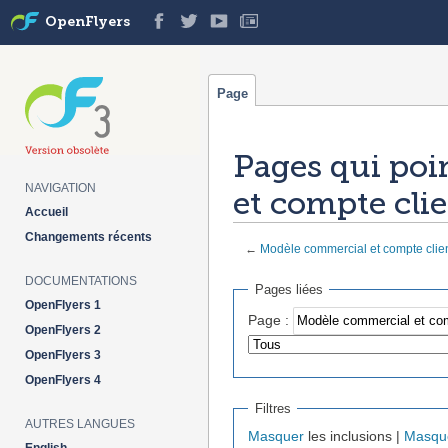
OpenFlyers
Page
Pages qui poi
NAVIGATION
et compte cli
Accueil
Changements récents
←
Modèle commercial et compte clie
Aller à :
navigation
,
rechercher
DOCUMENTATIONS
Pages liées
OpenFlyers 1
Page :
OpenFlyers 2
OpenFlyers 3
OpenFlyers 4
Filtres
AUTRES LANGUES
Masquer
les inclusions |
Masqu