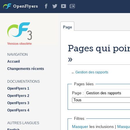
OpenFlyers
Page
Pages qui poi
NAVIGATION
»
Accueil
Changements récents
←
Gestion des rapports
Aller à :
navigation
,
rechercher
DOCUMENTATIONS
Pages liées
OpenFlyers 1
Page :
OpenFlyers 2
OpenFlyers 3
OpenFlyers 4
Filtres
AUTRES LANGUES
Masquer
les inclusions |
Masqu