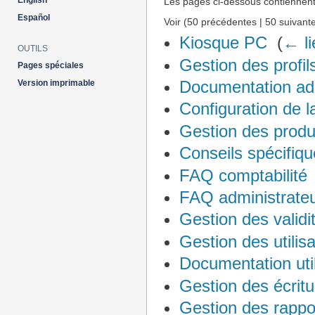
English
Les pages ci-dessous contiennent
Español
Voir (50 précédentes | 50 suivante
Kiosque PC
‎
(
← li
OUTILS
Gestion des profil
Pages spéciales
Documentation adm
Version imprimable
Configuration de l
Gestion des produ
Conseils spécifiqu
FAQ comptabilité
FAQ administrate
Gestion des validi
Gestion des utilis
Documentation util
Gestion des écrit
Gestion des rappo