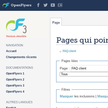
OpenFlyers
Page
Pages qui poin
NAVIGATION
Accueil
←
FAQ client
Aller à :
navigation
,
rechercher
Changements récents
Pages liées
DOCUMENTATIONS
Page :
OpenFlyers 1
OpenFlyers 2
OpenFlyers 3
Filtres
OpenFlyers 4
Masquer
les inclusions |
Masqu
AUTRES LANGUES