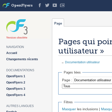
OpenFlyers
Page
Pages qui poi
NAVIGATION
utilisateur »
Accueil
Changements récents
←
Documentation utilisateur
Aller à :
navigation
,
rechercher
DOCUMENTATIONS
Pages liées
OpenFlyers 1
Page :
OpenFlyers 2
OpenFlyers 3
OpenFlyers 4
Filtres
AUTRES LANGUES
Masquer
les inclusions |
Masqu