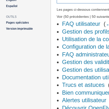
English
Español
Les pages ci-dessous contiennent
Voir (50 précédentes | 50 suivante
OUTILS
FAQ utilisateur
‎
(
←
Pages spéciales
Version imprimable
Gestion des profil
Utilisation de la c
Configuration de l
FAQ administrate
Gestion des validi
Gestion des utilis
Documentation util
Trucs et astuces
‎
Bien communiquer
Alertes utilisateur
Découvrir OpenFl