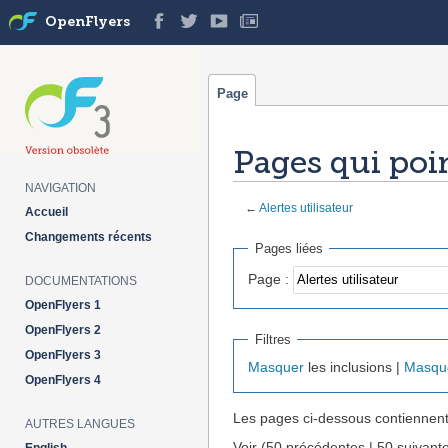
OpenFlyers
Page
Pages qui poin
NAVIGATION
←
Alertes utilisateur
Accueil
Aller à :
navigation
,
rechercher
Changements récents
Pages liées
Page :
DOCUMENTATIONS
OpenFlyers 1
OpenFlyers 2
Filtres
OpenFlyers 3
Masquer
les inclusions |
Masqu
OpenFlyers 4
Les pages ci-dessous contiennent
AUTRES LANGUES
Voir (50 précédentes | 50 suivante