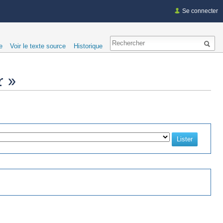
Se connecter
e
Voir le texte source
Historique
r »