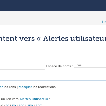
Lir
tent vers « Alertes utilisateu
Espace de noms :
er
les liens |
Masquer
les redirections
 un lien vers
Alertes utilisateur
:
s) (
20
|
50
|
100
|
250
|
500
).